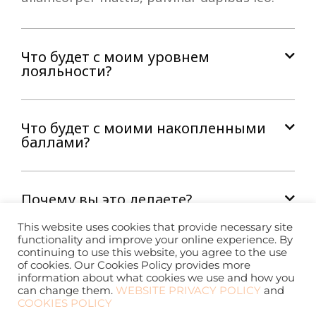
Что будет с моим уровнем
лояльности?
Что будет с моими накопленными
баллами?
Почему вы это делаете?
This website uses cookies that provide necessary site
functionality and improve your online experience. By
continuing to use this website, you agree to the use
Что будет с моими привилегиями?
of cookies. Our Cookies Policy provides more
information about what cookies we use and how you
can change them.
WEBSITE PRIVACY POLICY
and
COOKIES POLICY
Мои ваучеры тоже сгорят?