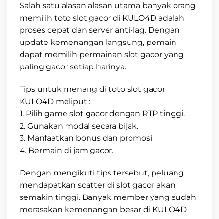
Salah satu alasan alasan utama banyak orang
memilih toto slot gacor di KULO4D adalah
proses cepat dan server anti-lag. Dengan
update kemenangan langsung, pemain
dapat memilih permainan slot gacor yang
paling gacor setiap harinya.
Tips untuk menang di toto slot gacor
KULO4D meliputi:
1. Pilih game slot gacor dengan RTP tinggi.
2. Gunakan modal secara bijak.
3. Manfaatkan bonus dan promosi.
4. Bermain di jam gacor.
Dengan mengikuti tips tersebut, peluang
mendapatkan scatter di slot gacor akan
semakin tinggi. Banyak member yang sudah
merasakan kemenangan besar di KULO4D