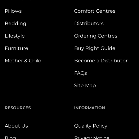
Pillows
Comfort Centres
Bedding
Distributors
Lifestyle
Ordering Centres
Furniture
Buy Right Guide
Mother & Child
Become a Distributor
FAQs
Site Map
RESOURCES
INFORMATION
About Us
Quality Policy
Blog
Privacy Notice