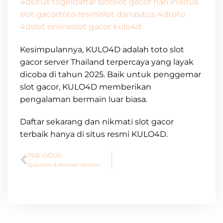
4d
situs togel
daftar slot
slot gacor hari ini
situs
slot gacor
toto resmi
slot dana
situs 4d
toto
4d
slot online
slot gacor kulo4d
Kesimpulannya, KULO4D adalah toto slot
gacor server Thailand terpercaya yang layak
dicoba di tahun 2025. Baik untuk penggemar
slot gacor, KULO4D memberikan
pengalaman bermain luar biasa.
Daftar sekarang dan nikmati slot gacor
terbaik hanya di situs resmi KULO4D.
PREVIOUS
Question & Answer Version.